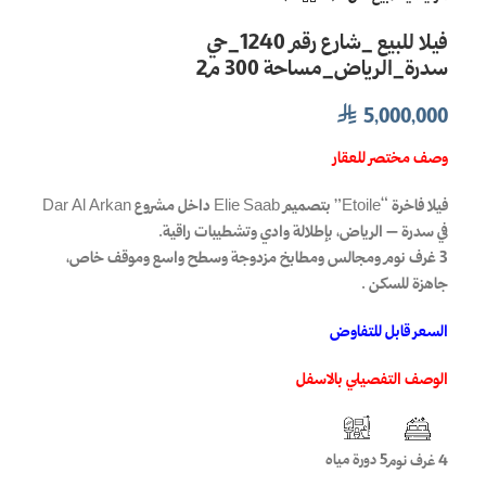
فيلا للبيع _شارع رقم 1240_حي
سدرة_الرياض_مساحة 300 م2
5,000,000
⃁
وصف مختصر للعقار
فيلا فاخرة “Etoile” بتصميم
Elie Saab
داخل مشروع
Dar Al Arkan
في سدرة –
الرياض
، بإطلالة وادي وتشطيبات راقية.
3 غرف نوم ومجالس ومطابخ مزدوجة وسطح واسع وموقف خاص،
جاهزة للسكن .
السعر قابل للتفاوض
الوصف التفصيلي بالاسفل
5 دورة مياه
4 غرف نوم