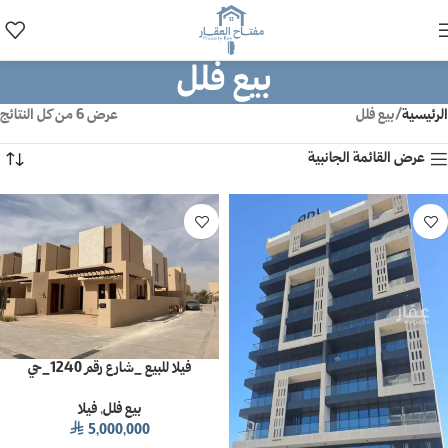
بيع فلل
الرئيسية
بيع فلل
عرض ⁦6⁩ من كل النتائج
عرض القائمة الجانبية
فيلا للبيع _شارع رقم 1240_حي
سدرة_الرياض_مساحة 300 م2
بيع فلل
,
فيلا
5,000,000
⃁